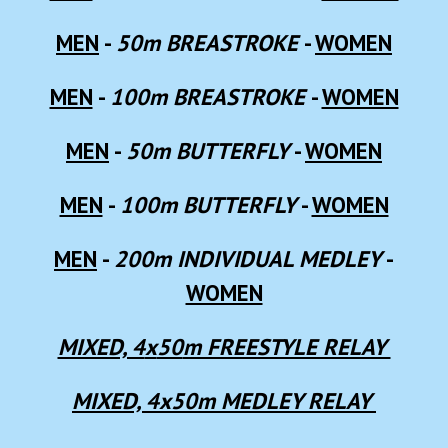
MEN
-
50
m BREASTROKE
-
WOMEN
MEN
-
10
0m BREASTROKE
-
WOMEN
MEN
-
50
m BUTTERFLY
-
WOMEN
MEN
-
100
m BUTTERFLY
-
WOMEN
MEN
-
200m INDIVIDUAL MEDLEY
-
WOMEN
MIXED, 4
x
50
m FREESTYLE RELAY
MIXED,
4x50m
MEDLEY
RELAY