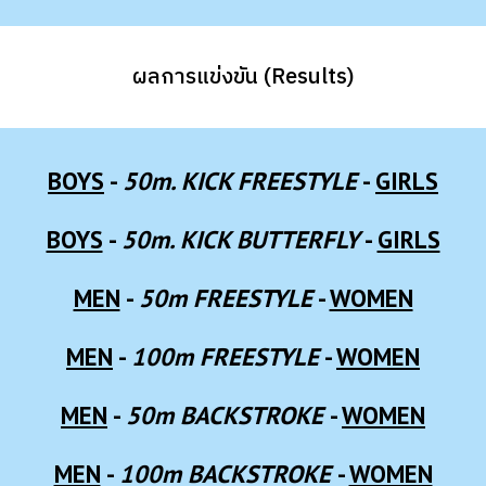
ผลการแข่งขัน (Results)
BOYS
-
50
m. KICK FREESTYLE
-
GIRLS
BOYS
-
50m. KICK
BUTTERFLY
-
GIRLS
MEN
-
50m FREESTYLE
-
WOMEN
MEN
-
100
m FREESTYLE
-
WOMEN
MEN
-
50
m BACKSTROKE
-
WOMEN
MEN
-
10
0m BACKSTROKE
-
WOMEN